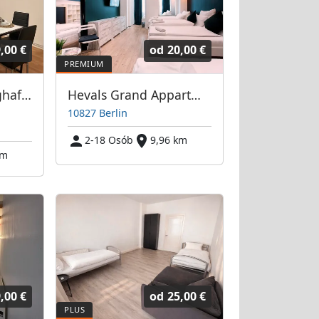
,00 €
od
20,00 €
Wohnen Nähe Flughafen
Hevals Grand Appartments
10827 Berlin
2-18 Osób
9,96 km
km
,00 €
od
25,00 €