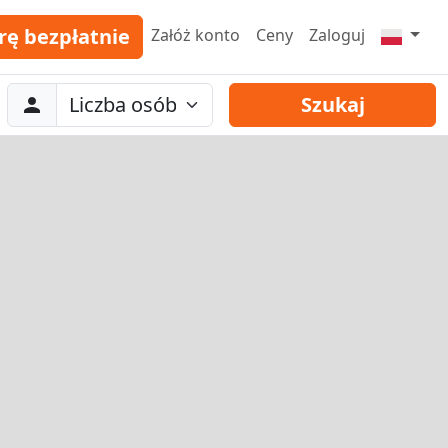
rę bezpłatnie
Załóż konto
Ceny
Zaloguj
Abreise
Liczba osób
Szukaj