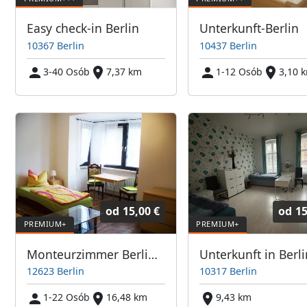
Easy check-in Berlin
Unterkunft-Berlin
10367 Berlin
10437 Berlin
3-40 Osób
7,37 km
1-12 Osób
3,10 
od
15,00 €
od
15
Monteurzimmer Berlin Ost
Unterkunft in Berli
12623 Berlin
10317 Berlin
1-22 Osób
16,48 km
9,43 km