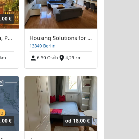
,00 €
Casa Chabeli Berlin, Pension / Gästehaus, Ferienwohnung - Berlin Steglitz-Zehlendorf
Housing Solutions for Employee Housing
13349 Berlin
 km
6-50 Osób
4,29 km
,00 €
od
18,00 €