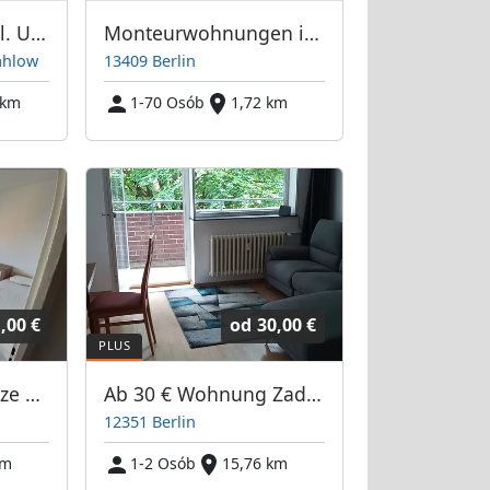
REXROOMS im südl. Umland von Berlin
Monteurwohnungen in Berlin
ahlow
13409 Berlin
 km
1-70 Osób
1,72 km
,00 €
od
30,00 €
Kwatery pracownicze Berlin-Hellersdorf i Neukölln pokoje 2-4 osób.
Ab 30 € Wohnung Zadekstrasse
12351 Berlin
km
1-2 Osób
15,76 km