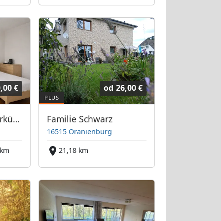
,00 €
od
26,00 €
Freie Monteurunterkünfte in Falkensee – JETZT anrufen! Wir sprechen auch Polnisch
Familie Schwarz
16515 Oranienburg
 km
21,18 km