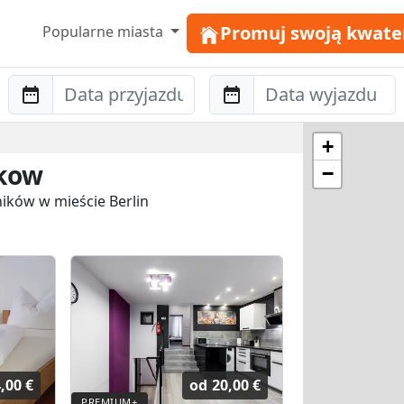
Promuj swoją kwate
Popularne miasta
Anreise
Abreise
+
nkow
−
ników w mieście Berlin
,00 €
od
20,00 €