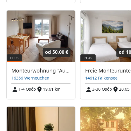
od
50,00 €
od
10
Monteurwohnung "Ausblick" 5 min von der A 10 Abfahrt Blumberg
16356 Werneuchen
14612 Falkensee
1-4 Osób
19,61 km
3-30 Osób
20,65