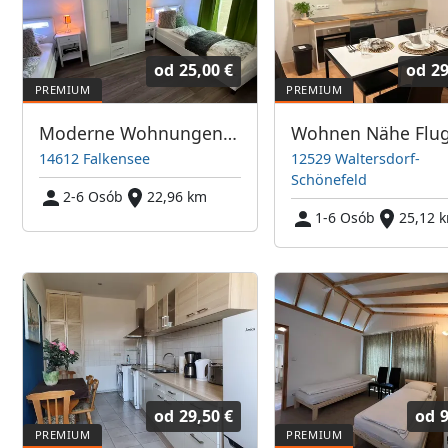
od
25,00 €
od
29
Moderne Wohnungen kompl. ausgestattet mit schnellem Internet & Smart TV
14612 Falkensee
12529 Waltersdorf-
Schönefeld
2-6 Osób
22,96 km
1-6 Osób
25,12 
od
29,50 €
od
9