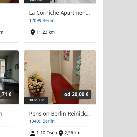
La Corniche Apartments GmbH "feel at home"
12099 Berlin
km
11,23 km
,71 €
od
20,00 €
n
Pension Berlin Reinickendorf
13409 Berlin
1-10 Osób
2,56 km