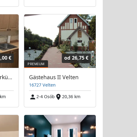
,00 €
od
26,75 €
Freie Monteurunterkünfte in Birkenwerder – JETZT anrufen! Wir sprechen auch Polnisch
Gästehaus II Velten
16727 Velten
 km
2-4 Osób
20,36 km