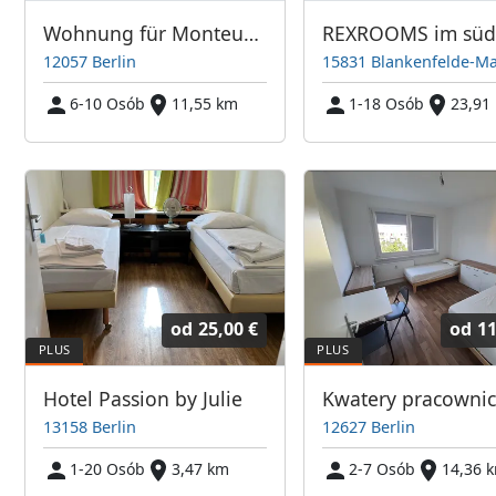
Wohnung für Monteure nahe Dreieck Neukölln
12057 Berlin
15831 Blankenfelde-M
6-10 Osób
11,55 km
1-18 Osób
23,91
od
25,00 €
od
11
Hotel Passion by Julie
13158 Berlin
12627 Berlin
1-20 Osób
3,47 km
2-7 Osób
14,36 