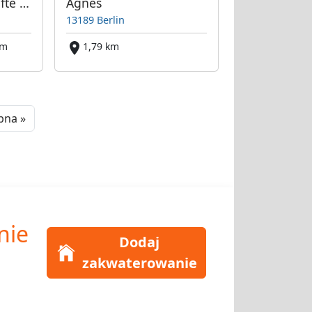
Günstige Unterkünfte in Wedding
Agnes
13189 Berlin
km
1,79 km
Next
pna »
nie
Dodaj
zakwaterowanie