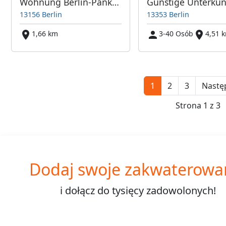
Wohnung Berlin-Pankow
13156 Berlin
13353 Berlin
1,66 km
3-40 Osób
4,51 
1
2
3
Nastę
Strona 1 z 3
Dodaj swoje zakwaterowa
i dołącz do
tysięcy
zadowolonych!