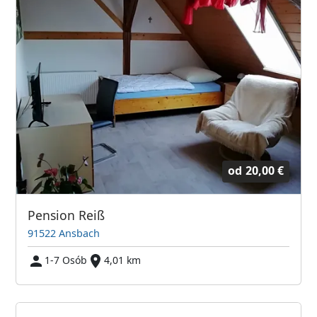
od
20,00 €
Pension Reiß
91522 Ansbach
1-7 Osób
4,01 km