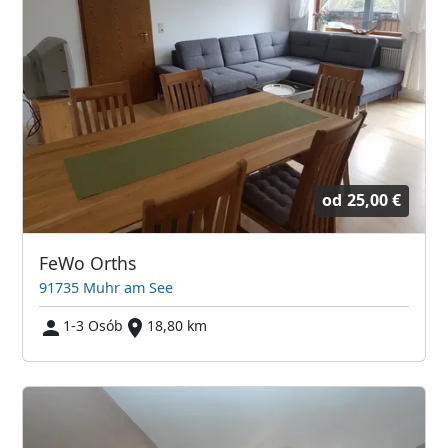
od
25,00 €
FeWo Orths
91735 Muhr am See
1-3 Osób
18,80 km