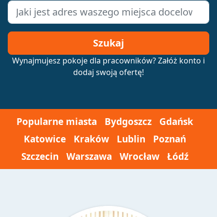
Szukaj
Wynajmujesz pokoje dla pracowników? Załóż konto i
dodaj swoją ofertę!
Popularne miasta
Bydgoszcz
Gdańsk
Katowice
Kraków
Lublin
Poznań
Szczecin
Warszawa
Wrocław
Łódź